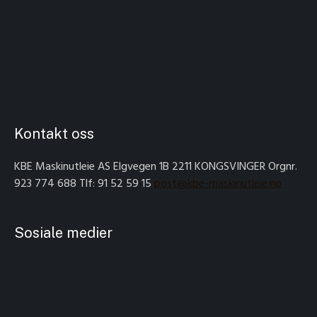
Bloggen
Tjenester
Leievilkår
Om oss
Kontakt
StartBANK registreringsbevis
Kontakt oss
KBE Maskinutleie AS Elgvegen 1B 2211 KONGSVINGER Orgnr.
923 774 688 Tlf: 91 52 59 15
post@kbe-maskinutleie.no
Sosiale medier